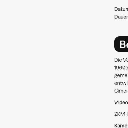
Datu
Dauer
B
Die V
1960e
gemei
entwi
Cimer
Video
ZKM |
Kamer