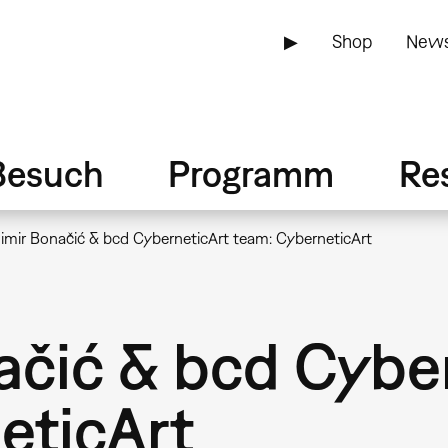
▶
Shop
News
Besuch
Programm
Re
imir Bonačić & bcd CyberneticArt team: CyberneticArt
ačić & bcd Cybe
eticArt