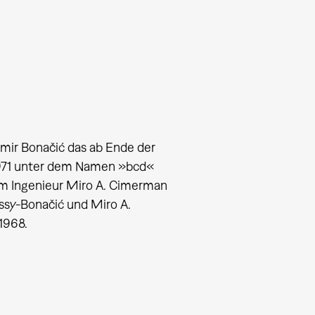
mir Bonačić das ab Ende der
 1971 unter dem Namen »bcd«
m Ingenieur Miro A. Cimerman
ssy-Bonačić und Miro A.
1968.