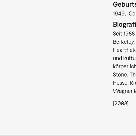
Geburts
1949
Co
Biograf
Seit 1988
Berkeley.
Heartfiel
und kultu
körperlic
Stone: Th
Hesse, Kr
Wagner kü
[2008]