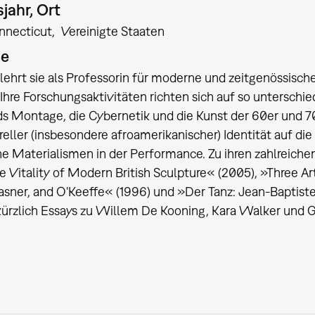
jahr, Ort
nnecticut
Vereinigte Staaten
ie
 lehrt sie als Professorin für moderne und zeitgenössische 
 Ihre Forschungsaktivitäten richten sich auf so untersch
ds Montage, die Cybernetik und die Kunst der 60er und 7
reller (insbesondere afroamerikanischer) Identität auf di
he Materialismen in der Performance. Zu ihren zahlreich
e Vitality of Modern British Sculpture« (2005), »Three 
asner, and O'Keeffe« (1996) und »Der Tanz: Jean-Baptis
rzlich Essays zu Willem De Kooning, Kara Walker und G