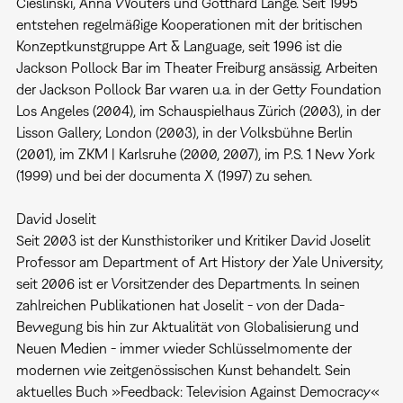
Cieslinski, Anna Wouters und Gotthard Lange. Seit 1995
entstehen regelmäßige Kooperationen mit der britischen
Konzeptkunstgruppe Art & Language, seit 1996 ist die
Jackson Pollock Bar im Theater Freiburg ansässig. Arbeiten
der Jackson Pollock Bar waren u.a. in der Getty Foundation
Los Angeles (2004), im Schauspielhaus Zürich (2003), in der
Lisson Gallery, London (2003), in der Volksbühne Berlin
(2001), im ZKM | Karlsruhe (2000, 2007), im P.S. 1 New York
(1999) und bei der documenta X (1997) zu sehen.
David Joselit
Seit 2003 ist der Kunsthistoriker und Kritiker David Joselit
Professor am Department of Art History der Yale University,
seit 2006 ist er Vorsitzender des Departments. In seinen
zahlreichen Publikationen hat Joselit - von der Dada-
Bewegung bis hin zur Aktualität von Globalisierung und
Neuen Medien - immer wieder Schlüsselmomente der
modernen wie zeitgenössischen Kunst behandelt. Sein
aktuelles Buch »Feedback: Television Against Democracy«