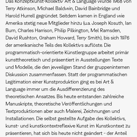
Das Konzeptkunst-Kollektiv Art & Language wurde 1968 von
Terry Atkinson, Michael Baldwin, David Bainbridge und
Harold Hurrell gegründet. Seitdem kamen in England wie
Amerika stetig neue Mitglieder hinzu (u.a. Joseph Kosuth, Ian
Burn, Charles Harrison, Philip Pilkington, Mel Ramsden,
David Rushton, Graham Howard, Terry Smith), bis sich 1976
der amerikanische Teils des Kollektivs auflöste. Die
programmatisch-orientierte Künstlergruppe arbeitet primär
kunsttheoretisch und präsentiert in Ausstellungen Texte
und Modelle, die den jeweiligen Stand der gruppeninternen
Diskussion zusammenfassen. Statt der programmatischen
Legitimation einer Kunstproduktion ging es bei Art &
Language immer um die Ausdifferenzierung des
theoretischen Ansatzes. Bis heute entstanden zahlreiche
Manuskripte, theoretische Veröffentlichungen und
Textproduktionen aber auch Malerei, Zeichnungen und
Installationen. Die selbst gestellte Aufgabe des Kollektivs,
kunst- und kunstkontextreflexive Kunst im Kunstkontext zu
präsentieren, hat sich bis heute nicht geändert - der Anteil