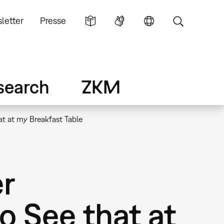
letter
Presse
search
ZKM
t at my Breakfast Table
er
o See that at