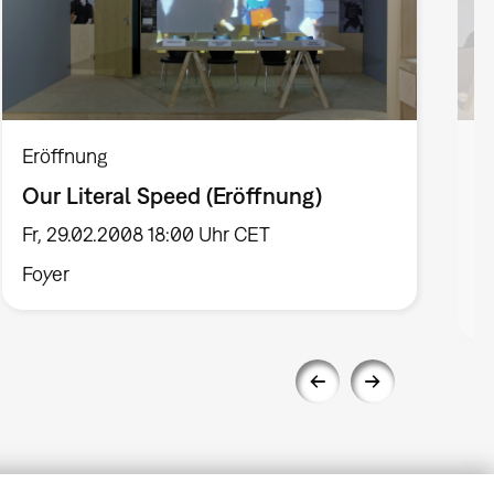
Eröffnung
S
Our Literal Speed (Eröffnung)
O
Fr, 29.02.2008 18:00 Uhr CET
F
Foyer
V
M