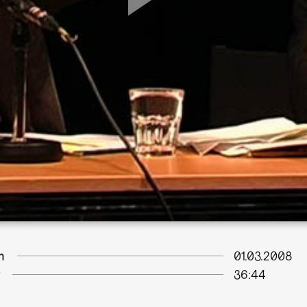
m
01.03.2008
36:44