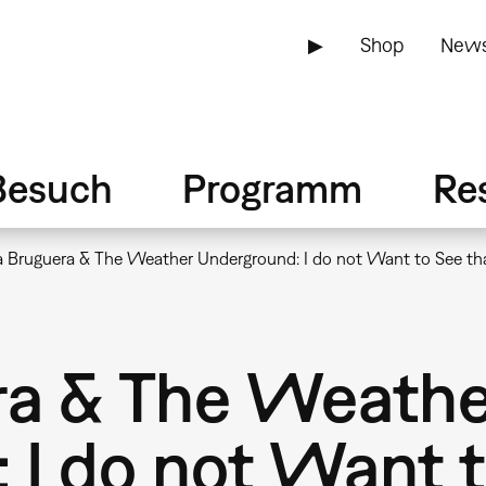
▶
Shop
News
Besuch
Programm
Re
a Bruguera & The Weather Underground: I do not Want to See tha
ra & The Weath
I do not Want t