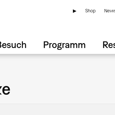
▶
Shop
News
Besuch
Programm
Re
ke