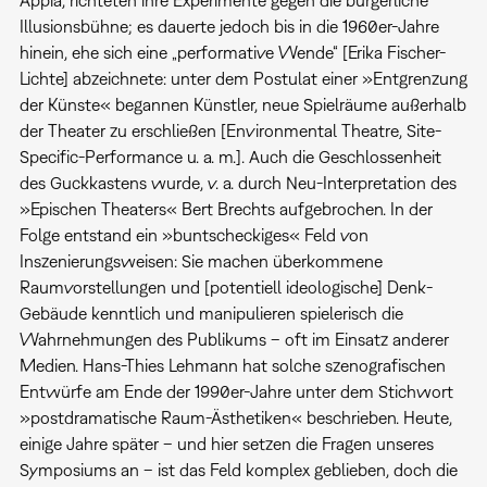
Appia, richteten ihre Experimente gegen die bürgerliche
Illusionsbühne; es dauerte jedoch bis in die 1960er-Jahre
hinein, ehe sich eine „performative Wende“ [Erika Fischer-
Lichte] abzeichnete: unter dem Postulat einer »Entgrenzung
der Künste« begannen Künstler, neue Spielräume außerhalb
der Theater zu erschließen [Environmental Theatre, Site-
Specific-Performance u. a. m.]. Auch die Geschlossenheit
des Guckkastens wurde, v. a. durch Neu-Interpretation des
»Epischen Theaters« Bert Brechts aufgebrochen. In der
Folge entstand ein »buntscheckiges« Feld von
Inszenierungsweisen: Sie machen überkommene
Raumvorstellungen und [potentiell ideologische] Denk-
Gebäude kenntlich und manipulieren spielerisch die
Wahrnehmungen des Publikums – oft im Einsatz anderer
Medien. Hans-Thies Lehmann hat solche szenografischen
Entwürfe am Ende der 1990er-Jahre unter dem Stichwort
»postdramatische Raum-Ästhetiken« beschrieben. Heute,
einige Jahre später – und hier setzen die Fragen unseres
Symposiums an – ist das Feld komplex geblieben, doch die