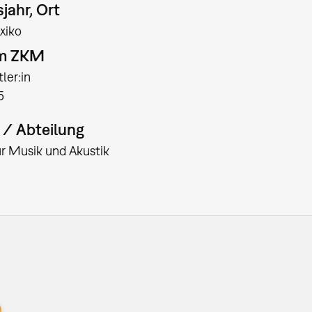
jahr, Ort
xiko
am ZKM
ler:in
5
t / Abteilung
für Musik und Akustik