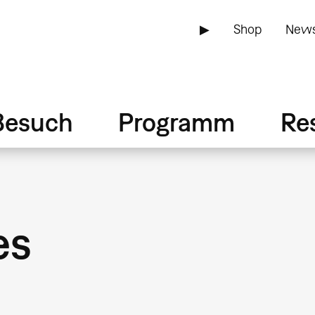
▶
Shop
News
Besuch
Programm
Re
es