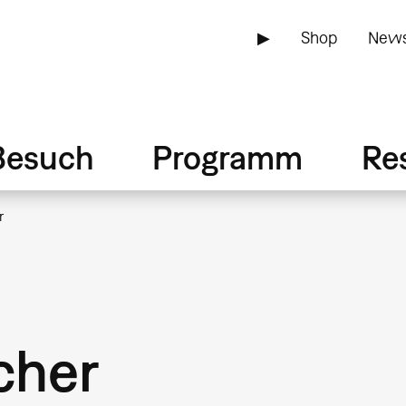
▶
Shop
News
Besuch
Programm
Re
r
cher