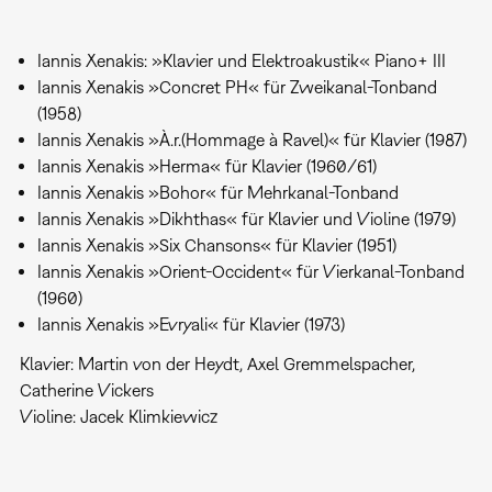
Iannis Xenakis: »Klavier und Elektroakustik« Piano+ III
Iannis Xenakis »Concret PH« für Zweikanal-Tonband
(1958)
Iannis Xenakis »À.r.(Hommage à Ravel)« für Klavier (1987)
Iannis Xenakis »Herma« für Klavier (1960/61)
Iannis Xenakis »Bohor« für Mehrkanal-Tonband
Iannis Xenakis »Dikhthas« für Klavier und Violine (1979)
Iannis Xenakis »Six Chansons« für Klavier (1951)
Iannis Xenakis »Orient-Occident« für Vierkanal-Tonband
(1960)
Iannis Xenakis »Evryali« für Klavier (1973)
Klavier: Martin von der Heydt, Axel Gremmelspacher,
Catherine Vickers
Violine: Jacek Klimkiewicz