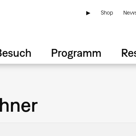
▶
Shop
News
Besuch
Programm
Re
chner