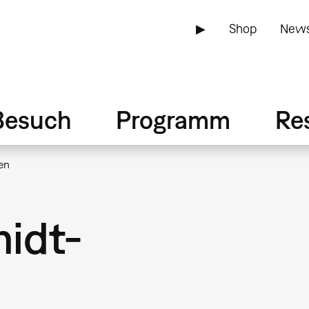
▶
Shop
News
Besuch
Programm
Re
en
idt-