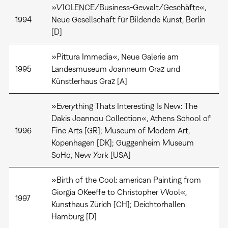
»VIOLENCE/Business-Gewalt/Geschäfte«,
1994
Neue Gesellschaft für Bildende Kunst, Berlin
[D]
»Pittura Immedia«, Neue Galerie am
1995
Landesmuseum Joanneum Graz und
Künstlerhaus Graz [A]
»Everything Thats Interesting Is New: The
Dakis Joannou Collection«, Athens School of
1996
Fine Arts [GR]; Museum of Modern Art,
Kopenhagen [DK]; Guggenheim Museum
SoHo, New York [USA]
»Birth of the Cool: american Painting from
Giorgia OKeeffe to Christopher Wool«,
1997
Kunsthaus Zürich [CH]; Deichtorhallen
Hamburg [D]