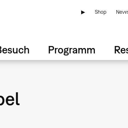
▶
Shop
News
Besuch
Programm
Re
pel