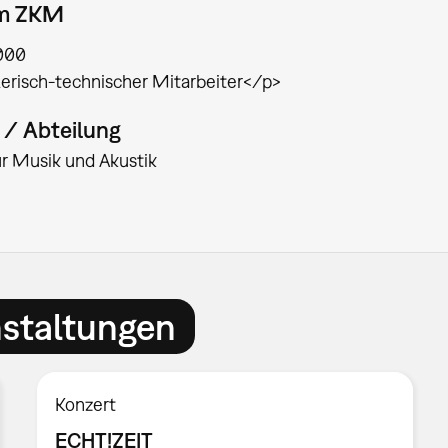
am ZKM
000
erisch-technischer Mitarbeiter</p>
t / Abteilung
für Musik und Akustik
nstaltungen
Konzert
ECHT!ZEIT