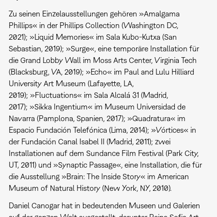
Zu seinen Einzelausstellungen gehören »Amalgama
Phillips« in der Phillips Collection (Washington DC,
2021); »Liquid Memories« im Sala Kubo-Kutxa (San
Sebastian, 2019); »Surge«, eine temporäre Installation für
die Grand Lobby Wall im Moss Arts Center, Virginia Tech
(Blacksburg, VA, 2019); »Echo« im Paul and Lulu Hilliard
University Art Museum (Lafayette, LA,
2019); »Fluctuations« im Sala Alcalá 31 (Madrid,
2017); »Sikka Ingentium« im Museum Universidad de
Navarra (Pamplona, Spanien, 2017); »Quadratura« im
Espacio Fundación Telefónica (Lima, 2014); »Vórtices« in
der Fundación Canal Isabel II (Madrid, 2011); zwei
Installationen auf dem Sundance Film Festival (Park City,
UT, 2011) und »Synaptic Passage«, eine Installation, die für
die Ausstellung »Brain: The Inside Story« im American
Museum of Natural History (New York, NY, 2010).
Daniel Canogar hat in bedeutenden Museen und Galerien
auf der ganzen Welt ausgestellt, darunter Reina Sofia Art