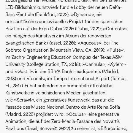
LED-Bildschirmkunstwerk für die Lobby der neuen DeKa-
Bank-Zentrale (Frankfurt, 2022); »Dynamo«, ein
ortsspezifisches audiovisuelles Projekt für den spanischen
Pavillon auf der Expo Dubai 2020 (Dubai, 2021); »Currents«,
ein hängendes Kunstwerk im Atrium der renovierten
Evangelischen Bank (Kassel, 2020); »Aqueous«, bei The
Sobrato Organization (Mountain View, CA, 2019); »Pulse«,
im Zachry Engineering Education Complex der Texas A&M
University (College Station, TX, 2018); »Cannula«, »Xylem«
und »Gust ll« in der BB VA Bank Headquarters (Madrid,
2018) und »Tendril«, im Tampa International Airport (Tampa,
FL, 2017). Er hat außerdem monumentale öffentliche
Kunstwerke in verschiedenen Medien geschaffen,
wie »Scrawl«, ein generatives Kunstwerk, das auf die
Fassade des Museo Nacional Centro de Arte Reina Sofía
(Madrid, 2023) projiziert wird; »Oculus«, eine generative
Animation, die auf der Zero-Media-Fassade des Novartis
Pavillons (Basel, Schweiz, 2022) zu sehen ist; »Bifurcation«,