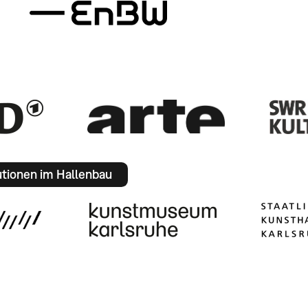
utionen im Hallenbau