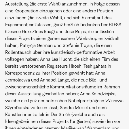
Ausstellung (die erste Wahl) anzunehmen, in Folge dessen
eine Kooperation einzugehen oder eine andere Position
einzuladen (die zweite Wahl), und sich hiermit auf das
Experiment einzulassen, ganz herzlich bedanken bei: BLESS
(Desiree Heiss/Ines Kaag) und José Rojas, die anlässlich
dieses Projekts einen gemeinsamen Workshop entwickelt
haben; Patrycja German und Stefanie Trojan, die einen
Rollentausch über ihre künstlerisch-performative Arbeit
vollzogen haben; Anna Lea Hucht, die sich einen Film des
bereits verstorbenen Regisseurs Hiroshi Teshigahara in
Korrespondenz zu ihrer Position gewählt hat; Anna
Jermolaewa und Annabel Lange, die neue Bild- und
zwischenmenschliche Kommunikationsräume im Rahmen
dieser Ausstellung geschaffen haben; Anna Kolodziejska,
welche die Lyrik der polnischen Nobelpreisträgerin Wisława
Szymborska vorlesen lässt; Sandra Meisel und dem
Künstlerinnenkollektiv Der Strich (welche auch als
Ideengeberinnen dieses Projekts fungierten) sowie den von
ihnen eingeladenen Gästen; Marijke van Warmerdam und