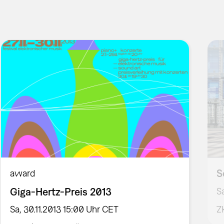
S
award
Giga-Hertz-Preis 2013
S
Sa, 30.11.2013 15:00 Uhr CET
Z