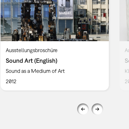
Ausstellungsbroschüre
A
Sound Art (English)
S
Sound as a Medium of Art
K
2012
2