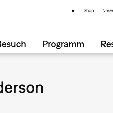
▶
Shop
News
Besuch
Programm
Re
derson