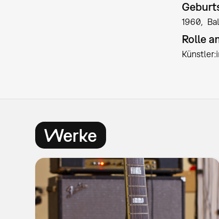
Geburts
1960
Ba
Rolle 
Künstler
Werke