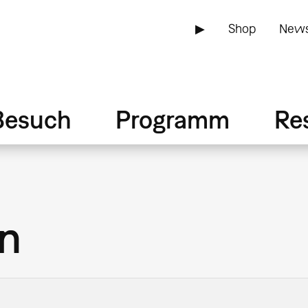
▶
Shop
News
Besuch
Programm
Re
n