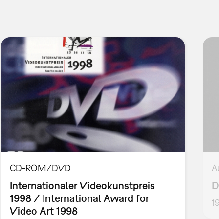
CD-ROM/DVD
A
Internationaler Videokunstpreis
D
1998 / International Award for
1
Video Art 1998