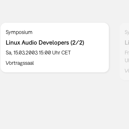
Symposium
S
Linux Audio Developers (2/2)
L
Sa, 15.03.2003 15:00 Uhr CET
F
U
Vortragssaal
V