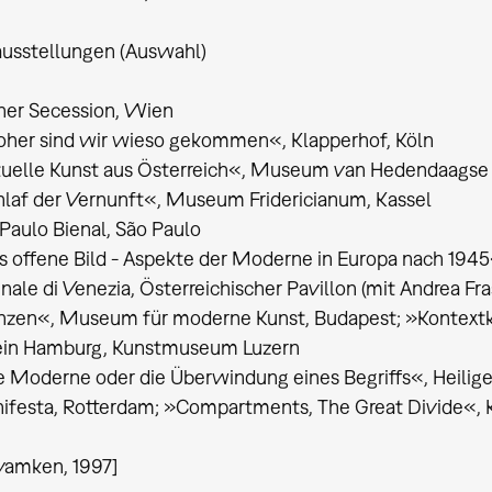
usstellungen (Auswahl)
ner Secession, Wien
her sind wir wieso gekommen«, Klapperhof, Köln
tuelle Kunst aus Österreich«, Museum van Hedendaagse 
laf der Vernunft«, Museum Fridericianum, Kassel
Paulo Bienal, São Paulo
s offene Bild - Aspekte der Moderne in Europa nach 19
nale di Venezia, Österreichischer Pavillon (mit Andrea Fras
zen«, Museum für moderne Kunst, Budapest; »Kontextkun
ein Hamburg, Kunstmuseum Luzern
 Moderne oder die Überwindung eines Begriffs«, Heilig
festa, Rotterdam; »Compartments, The Great Divide«, K
yamken, 1997]