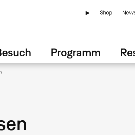
▶
Shop
News
Besuch
Programm
Re
n
sen