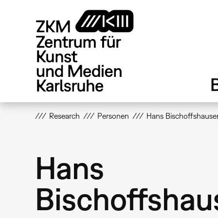
Direkt
zum
Inhalt
Research
Personen
Hans Bischoffshause
Hans
Bischoffshau