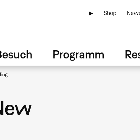
▶
Shop
News
Besuch
Programm
Re
ling
 New