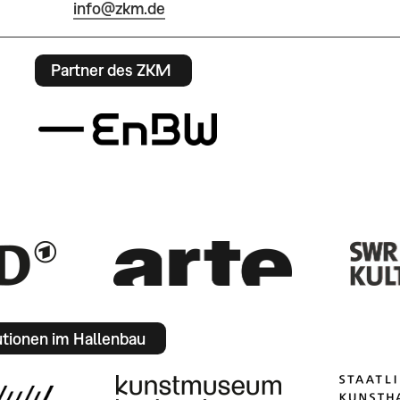
info@zkm.de
Partner des ZKM
utionen im Hallenbau