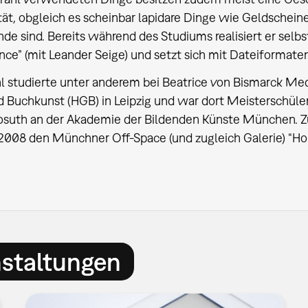
tät, obgleich es scheinbar lapidare Dinge wie Geldschein
de sind. Bereits während des Studiums realisiert er selbs
ce” (mit Leander Seige) und setzt sich mit Dateiformate
hl studierte unter anderem bei Beatrice von Bismarck M
d Buchkunst (HGB) in Leipzig und war dort Meisterschüle
osuth an der Akademie der Bildenden Künste München. Z
2008 den Münchner Off-Space (und zugleich Galerie) “Ho
nstaltungen