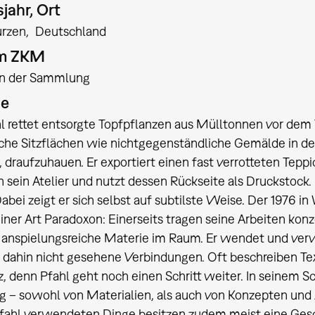
jahr, Ort
rzen
Deutschland
am ZKM
:in der Sammlung
ie
hl rettet entsorgte Topfpflanzen aus Mülltonnen vor dem To
che Sitzflächen wie nichtgegenständliche Gemälde in de
, draufzuhauen. Er exportiert einen fast verrotteten Teppi
 sein Atelier und nutzt dessen Rückseite als Druckstock. 
Dabei zeigt er sich selbst auf subtilste Weise. Der 1976
iner Art Paradoxon: Einerseits tragen seine Arbeiten kon
, anspielungsreiche Materie im Raum. Er wendet und ver
is dahin nicht gesehene Verbindungen. Oft beschreiben Tex
z, denn Pfahl geht noch einen Schritt weiter. In seinem S
 – sowohl von Materialien, als auch von Konzepten und 
Pfahl verwendeten Dinge besitzen zudem meist eine Ges