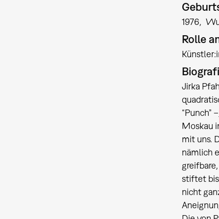
Geburts
1976
Wu
Rolle 
Künstler
Biograf
Jirka Pfa
quadratis
“Punch” –
Moskau in
mit uns. 
nämlich e
greifbare
stiftet b
nicht gan
Aneignung
Die von 