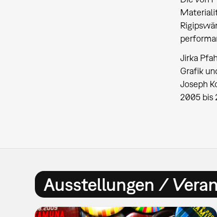
Materiali
Rigipswän
performan
Jirka Pfa
Grafik un
Joseph K
2005 bis 
Ausstellungen / Vera