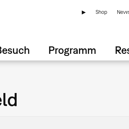
▶
Shop
News
Besuch
Programm
Re
eld