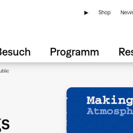
▶
Shop
News
Besuch
Programm
Re
ublic
gs