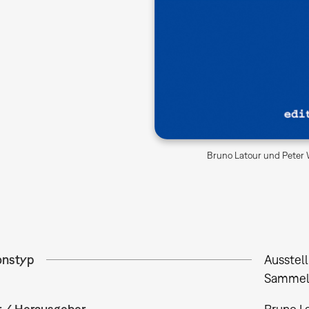
Bruno Latour und Peter W
onstyp
Ausstel
Sammel