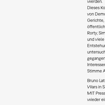
werden.
Dieses Ko
von Demok
Gerichte,
öffentli
Rorty, Si
und viel
Entstehun
untersuch
gegangen 
Interesse
Stimme Au
Bruno Lat
Wars in S
MIT Press
wieder ei