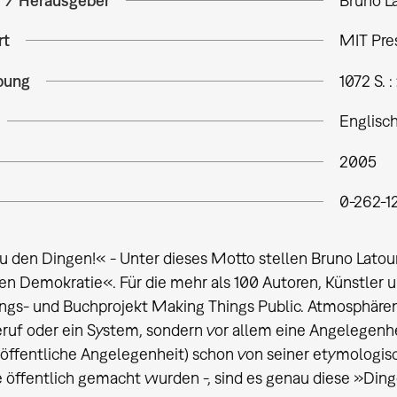
r / Herausgeber
Bruno L
rt
MIT Pre
bung
1072 S. : 
Englisc
2005
0-262-1
u den Dingen!« - Unter dieses Motto stellen Bruno Latour
ten Demokratie«. Für die mehr als 100 Autoren, Künstle
ngs- und Buchprojekt Making Things Public. Atmosphären de
eruf oder ein System, sondern vor allem eine Angelegenh
 öffentliche Angelegenheit) schon von seiner etymologis
e öffentlich gemacht wurden -, sind es genau diese »Ding