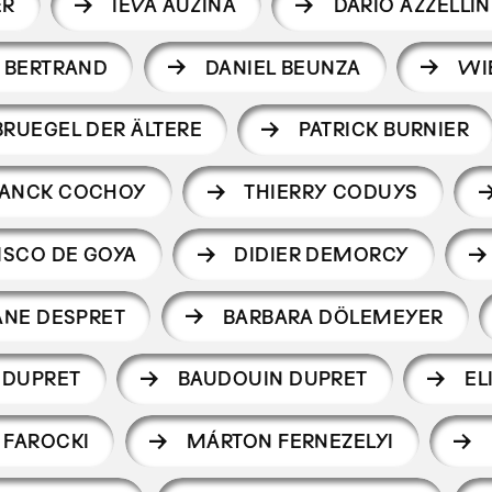
ER
IEVA AUZINA
DARIO AZZELLIN
S BERTRAND
DANIEL BEUNZA
WIE
BRUEGEL DER ÄLTERE
PATRICK BURNIER
RANCK COCHOY
THIERRY CODUYS
ISCO DE GOYA
DIDIER DEMORCY
ANE DESPRET
BARBARA DÖLEMEYER
 DUPRET
BAUDOUIN DUPRET
EL
 FAROCKI
MÁRTON FERNEZELYI