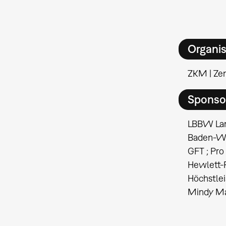
Organis
ZKM | Ze
Sponso
LBBW Lan
Baden-Wür
GFT ; Pro
Hewlett-
Höchstle
Mindy M