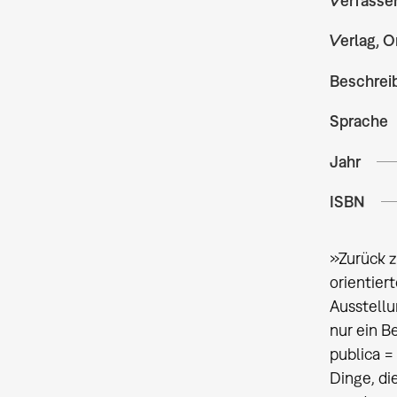
Verfasse
Verlag, O
Beschrei
Sprache
Jahr
ISBN
»Zurück z
orientier
Ausstellu
nur ein B
publica =
Dinge, di