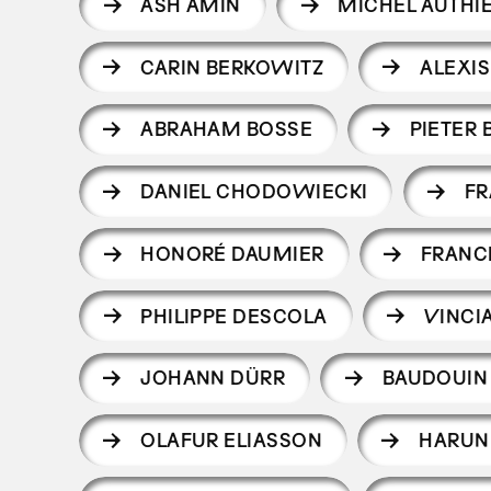
ASH AMIN
MICHEL AUTHI
CARIN BERKOWITZ
ALEXI
ABRAHAM BOSSE
PIETER 
DANIEL CHODOWIECKI
F
HONORÉ DAUMIER
FRANC
PHILIPPE DESCOLA
VINCI
JOHANN DÜRR
BAUDOUIN
OLAFUR ELIASSON
HARUN