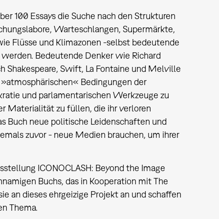
er 100 Essays die Suche nach den Strukturen
orschungslabore, Warteschlangen, Supermärkte,
 wie Flüsse und Klimazonen -selbst bedeutende
t werden. Bedeutende Denker wie Richard
uch Shakespeare, Swift, La Fontaine und Melville
n »atmosphärischen« Bedingungen der
okratie und parlamentarischen Werkzeuge zu
Materialität zu füllen, die ihr verloren
s Buch neue politische Leidenschaften und
s jemals zuvor - neue Medien brauchen, um ihrer
 Ausstellung ICONOCLASH: Beyond the Image
chnamigen Buchs, das in Kooperation mit The
ie an dieses ehrgeizige Projekt an und schaffen
ten Thema.