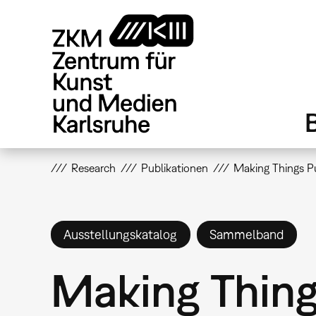
Direkt
zum
Inhalt
Research
Publikationen
Making Things P
Ausstellungskatalog
Sammelband
Making Thin