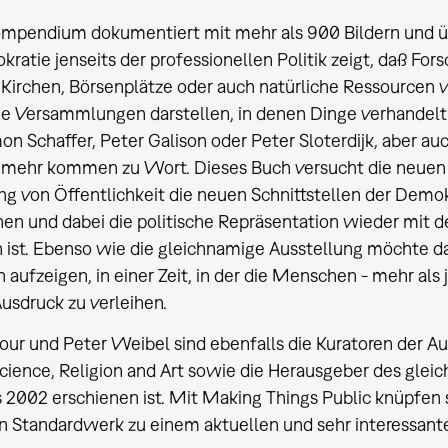
mpendium dokumentiert mit mehr als 900 Bildern und üb
ratie jenseits der professionellen Politik zeigt, daß F
 Kirchen, Börsenplätze oder auch natürliche Ressourcen
che Versammlungen darstellen, in denen Dinge verhandel
mon Schaffer, Peter Galison oder Peter Sloterdijk, aber a
e mehr kommen zu Wort. Dieses Buch versucht die neue
g von Öffentlichkeit die neuen Schnittstellen der Dem
en und dabei die politische Repräsentation wieder mit der 
ist. Ebenso wie die gleichnamige Ausstellung möchte da
n aufzeigen, in einer Zeit, in der die Menschen - mehr al
sdruck zu verleihen.
our und Peter Weibel sind ebenfalls die Kuratoren der
cience, Religion and Art sowie die Herausgeber des glei
 2002 erschienen ist. Mit Making Things Public knüpfen s
n Standardwerk zu einem aktuellen und sehr interessan