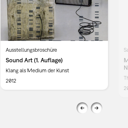
Ausstellungsbroschüre
S
Sound Art (1. Auflage)
M
N
Klang als Medium der Kunst
T
2012
2