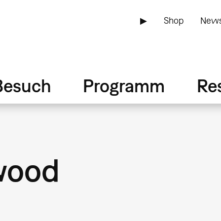
▶
Shop
News
Besuch
Programm
Re
wood