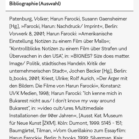
Bibliographie (Auswahl)
Patenburg, Volker; Harun Farocki, Susann Gaensheimer
[Hg.], »Farocki, Harun: Nachdruck/ Imprint«, Berlin:
Vorwerk 8, 2001; Harun Farocki: »Amerikanische
Einstellung. Notizen zu einem Film über Malls«;
"Kontrollblicke. Notizen zu einem Film über Strafen und
Überwachen in den USA", in: »BIGNES? Size does matter.
Image/ Politik, städtisches Handeln. Kritik der
unternehmerischen Stadt«, Jochen Becker [Hg.], Berlin:
b_books, 2001; Kriest, Ulrike; Rolf Aurich, »Der Ärger mit
den Bildern. Die Filme von Harun Farocki«, Konstanz:
UVK Medien, 1998; Harun Farocki: "Ich kenne mich in
Bukarest nicht aus/ I don’t know my way around
Bukarest", in: »video cult/ures. Multimediale
Installationen der 90er Jahren«, [Ausst. Kat. Museum
für Neue Kunst⎥ZKM]. Köln: Dumont, 1999. S145 - 151;
Baumgärtel, Tilman, »Vom Guerillakino zum Essayfilm:
Harun Farocki«, Berlin: b_books, 1999; Silverman, Kaja;