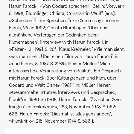
Harun Farocki, »Von Godard sprechen«, Berlin: Vorwerk
8, 1998; Blümlinger, Christa; Constantin Wulff [eds.],
»Schreiben Bilder Sprechen, Texte zum essayistischen
Film«, Wien 1992; Christa Blümlinger: "Über das
allmähliche Verfertigen der Gedanken beim
Filmemachen", [Interview with Harun Farocki], in:
»Falter«, 21, 1991. S. 26f.; Klaus Kreimeier: "Wie man sieht,
was man sieht. Über einen Film von Harun Farocki", in:
»epd Film«, 8, 1987. S. 22-25; Heiner Müller: "Mich
interessiert die Verarbeitung von Realität. Ein Gespräch
mit Harun Farocki über Kulturgrenzen und Film, über
Godard und Walt Disney [1981]", in: Müller, Heiner:
»Gesammelte Irrtümer. Interviews und Gespräche«,
Frankfurt 1986. S. 61-68; Harun Farocki: "Zwischen zwei
Kriegen", in: »Filmkritik«, 263, November 1978. S. 562-
606; Harun Farocki: "Diesmal ist alles ganz anders",
»Filmkritik«, 215, November 1974. S. 530 f.