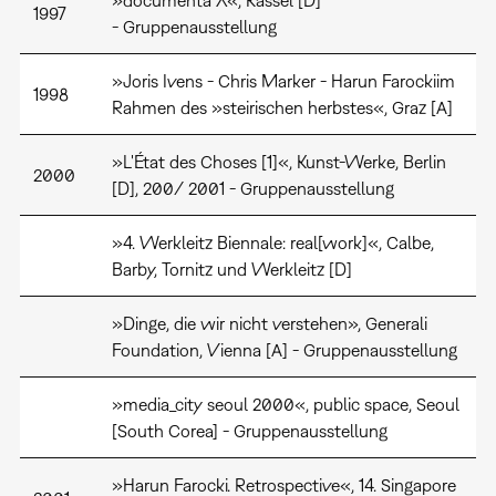
»documenta X«, Kassel [D]
1997
- Gruppenausstellung
»Joris Ivens - Chris Marker - Harun Farockiim
1998
Rahmen des »steirischen herbstes«, Graz [A]
»L'État des Choses [1]«, Kunst-Werke, Berlin
2000
[D], 200/ 2001 - Gruppenausstellung
»4. Werkleitz Biennale: real[work]«, Calbe,
Barby, Tornitz und Werkleitz [D]
»Dinge, die wir nicht verstehen», Generali
Foundation, Vienna [A] - Gruppenausstellung
»media_city seoul 2000«, public space, Seoul
[South Corea] - Gruppenausstellung
»Harun Farocki. Retrospective«, 14. Singapore