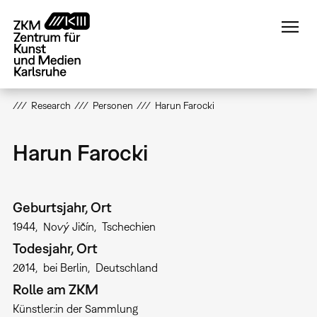
Direkt
zum
Inhalt
Research
Personen
Harun Farocki
Harun Farocki
Geburtsjahr, Ort
1944
Nový Jičín
Tschechien
Todesjahr, Ort
2014
bei Berlin
Deutschland
Rolle am ZKM
Künstler:in der Sammlung