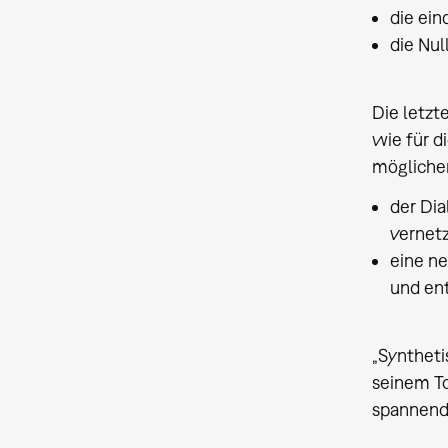
die ein
die Nul
Die letzt
wie für d
mögliche
der Dia
vernetz
eine ne
und en
„Syntheti
seinem To
spannende