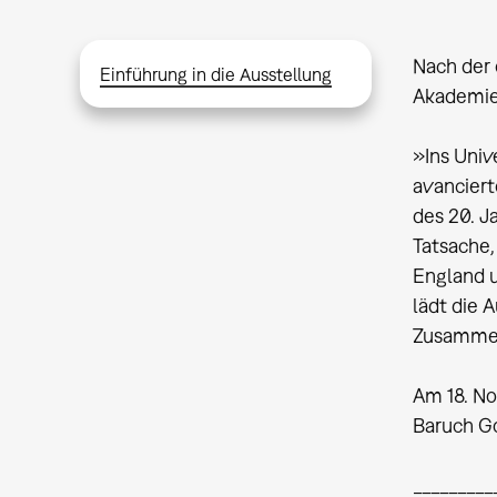
Nach der 
Einführung in die Ausstellung
Akademie 
»Ins Univ
avanciert
des 20. J
Tatsache,
England un
lädt die 
Zusammenh
Am 18. No
Baruch Go
_________