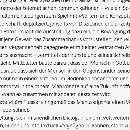
ung changierte er zwischen dem brasilianischen Portugie
anto der telematischen Kommunikationen – wie ein Spiel
 allem Einladungen zum Spiel mit Wörtern und Konzepten
rschaft, deplatziert, jenseits von Disziplinen und unzeit
 Parcours lädt die Ausstellung dazu ein, die Bewegung de
r jene Gewalt des Zusammenhangs vorzustellen, den wir
n Vergangenheit begegnete er mit einer verstärkten Ant
rts ausmacht – vermittels der Künste und seines Schreib
tliche Mittelalter baute darauf, dass der Mensch in Gott
 darauf, dass sich der Mensch in den Gegenständen sein
 nur nach einem streben: im Gedenken der anderen und d
mortal in the others. Man könnte auf eine Zukunft hoffen
, wenn es zusammen mit anderen gestaltet wird.
te Vilém Flusser sinngemäß das Manuskript für einen Vo
niederschrieb.
ellung, sich im unendlichen Dialog, in einem weltweite
en, bilden und intellektuell vergnügen zu können, steht 