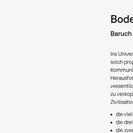
Bode
Baruch 
Ins Unive
solch pro
Kommunika
Herausfor
wesentlic
zu verkop
Zivilisat
die vie
die dr
die zwe