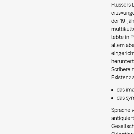
Flussers 
erzwungen
der 19-jä
multikult
lebte in 
allem abe
eingerich
heruntert
Scribere 
Existenz 
das im
das sy
Sprache w
antiquier
Gesellsch