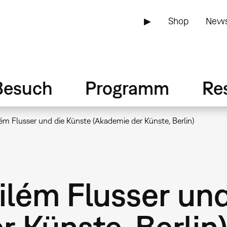
▶
Shop
News
Besuch
Programm
Re
ém Flusser und die Künste (Akademie der Künste, Berlin)
ilém Flusser und
 Künste, Berlin