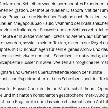
Denken und Schreiben war ein permanentes Experiment de
en Migration, der intellektuellen Diaspora. Mit der Fami
hrige Prager vor den Nazis über England nach Brasilien, wo 
urellen Megapolis São Paulo. Während der brasilianischen
Provinzen Italiens, der Schweiz und am Schluss zehn Jahre
r lebte er in akademischen Foren und Arenen, auf Bühnen
tet wurden, sowie in seinen Texten, die er in der Regel
ippte, mit Durchschlägen für sein eigenes Archiv und da
necesse est, vivere non est – Schreiben ist notwendig, das
akzeptierte Flusser nur zwei Welten als mögliche Heimat
aginäre und Grenzen überschreitende Reich der Künste
mbolische Experimentierfeld des Schreibens und des Text
ar für Flusser Code, der keine Mutterschaft kennt. Oper
te und mit harten Konsonanten gesprochene merkwürdige
aft von Prag lernte und das seine charismatischen Auftri