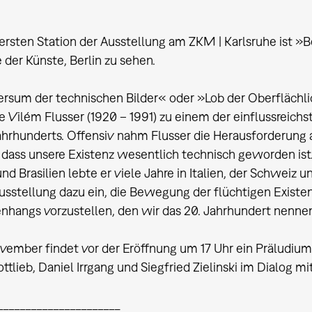
ersten Station der Ausstellung am ZKM | Karlsruhe ist »
der Künste, Berlin zu sehen.
ersum der technischen Bilder« oder »Lob der Oberflächl
e Vilém Flusser (1920 – 1991) zu einem der einflussrei
ahrhunderts. Offensiv nahm Flusser die Herausforderung 
 dass unsere Existenz wesentlich technisch geworden ist.
d Brasilien lebte er viele Jahre in Italien, der Schweiz un
Ausstellung dazu ein, die Bewegung der flüchtigen Existe
angs vorzustellen, den wir das 20. Jahrhundert nennen
vember findet vor der Eröffnung um 17 Uhr ein Präludium
ttlieb, Daniel Irrgang und Siegfried Zielinski im Dialog mi
______________________