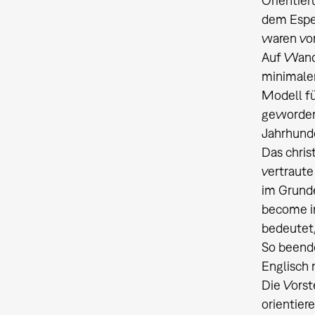
Orientier
dem Esper
waren vor
Auf Wande
minimalen
Modell fü
gewordene
Jahrhunde
Das chris
vertraute
im Grunde
become im
bedeutet
So beende
Englisch 
Die Vorst
orientier