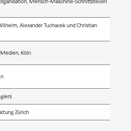
torganisation, Mensch-Maschine-Schnittstellen
lhelm, Alexander Tuchacek und Christian
 Medien, Köln
ln
gien)
ltung Zürich