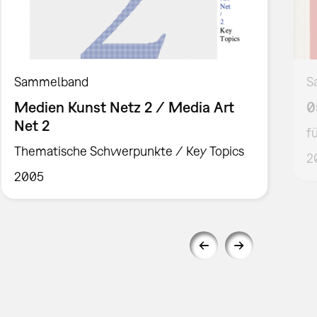
Sammelband
S
Medien Kunst Netz 2 / Media Art
0
Net 2
f
Thematische Schwerpunkte / Key Topics
2
2005