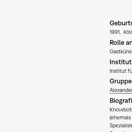
Geburts
1991
Köl
Rolle 
Gastkünst
Institu
Institut 
Gruppe
Alexande
Biograf
Knowboti
(ehemals 
Spezialis