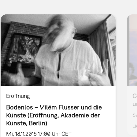
G
Eröffnung
u
Bodenlos – Vilém Flusser und die
Künste (Eröffnung, Akademie der
Sa
Künste, Berlin)
L
Mi, 18.11.2015 17:00 Uhr CET