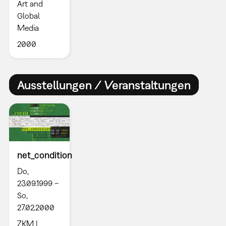
Art and
Global
Media
2000
Ausstellungen / Veranstaltungen
net_condition
Do,
23.09.1999 –
So,
27.02.2000
ZKM |