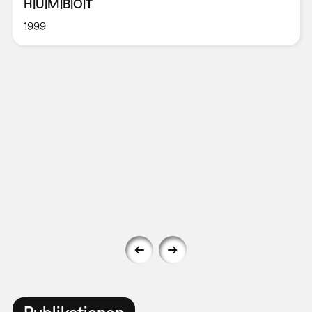
H|U|M|B|O|T
1999
Publikationen