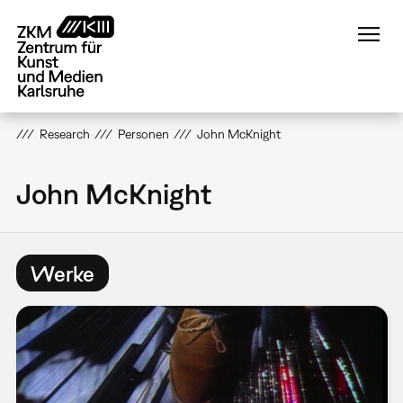
Direkt
zum
Inhalt
Research
Personen
John McKnight
John McKnight
Werke