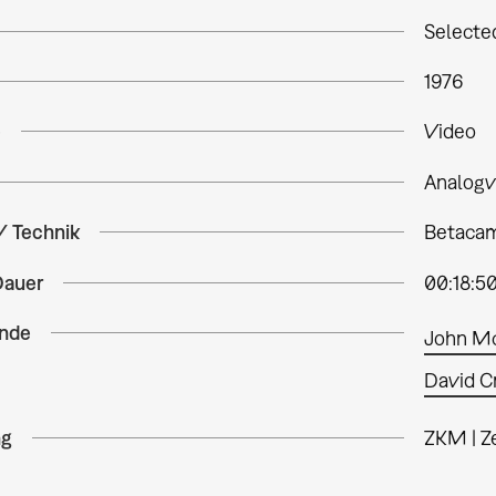
Selecte
1976
e
Video
Analogv
/ Technik
Betacam
Dauer
00:18:5
nde
John M
David C
ng
ZKM | Z