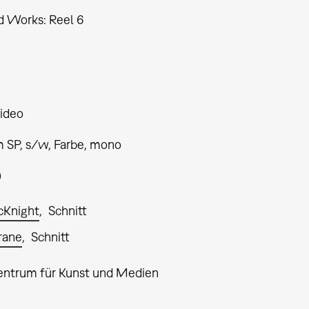
d Works: Reel 6
ideo
 SP, s/w, Farbe, mono
0
cKnight
Schnitt
rane
Schnitt
entrum für Kunst und Medien