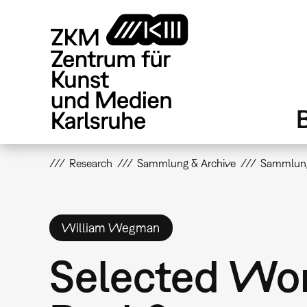
Direkt
zum
Inhalt
Research
Sammlung & Archive
Sammlun
William Wegman
Selected Wor