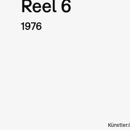
Reel 6
1976
Künstler: