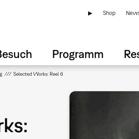
▶
Shop
News
Besuch
Programm
Re
g
Selected Works: Reel 6
ks: