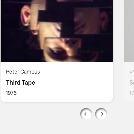
Peter Campus
W
Third Tape
S
1976
1