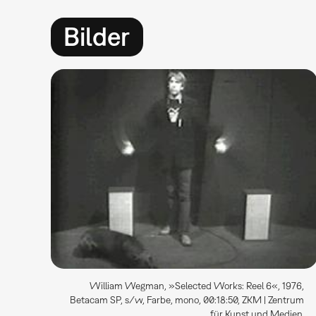
Bilder
William Wegman, »Selected Works: Reel 6«, 1976,
Betacam SP, s/w, Farbe, mono, 00:18:50, ZKM | Zentrum
für Kunst und Medien.