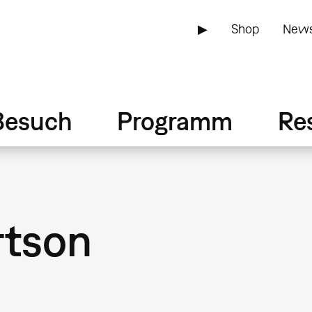
▶
Shop
News
Besuch
Programm
Re
rtson