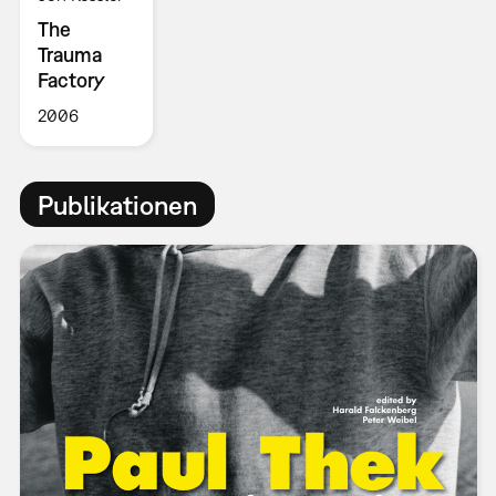
The
Trauma
Factory
2006
Publikationen