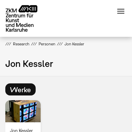
Direkt
zum
Inhalt
Research
Personen
Jon Kessler
Jon Kessler
Werke
Jon Kessler