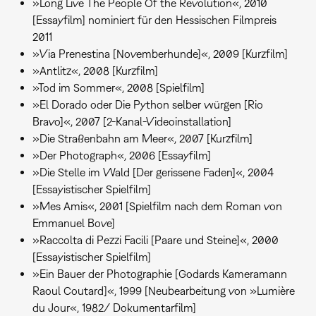
»Long Live The People Of the Revolution«, 2010
[Essayfilm] nominiert für den Hessischen Filmpreis
2011
»Via Prenestina [Novemberhunde]«, 2009 [Kurzfilm]
»Antlitz«, 2008 [Kurzfilm]
»Tod im Sommer«, 2008 [Spielfilm]
»El Dorado oder Die Python selber würgen [Rio
Bravo]«, 2007 [2-Kanal-Videoinstallation]
»Die Straßenbahn am Meer«, 2007 [Kurzfilm]
»Der Photograph«, 2006 [Essayfilm]
»Die Stelle im Wald [Der gerissene Faden]«, 2004
[Essayistischer Spielfilm]
»Mes Amis«, 2001 [Spielfilm nach dem Roman von
Emmanuel Bove]
»Raccolta di Pezzi Facili [Paare und Steine]«, 2000
[Essayistischer Spielfilm]
»Ein Bauer der Photographie [Godards Kameramann
Raoul Coutard]«, 1999 [Neubearbeitung von »Lumière
du Jour«, 1982/ Dokumentarfilm]