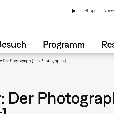
▶
Shop
News
Besuch
Programm
Re
r: Der Photograph [The Photographer]
r: Der Photograp
]