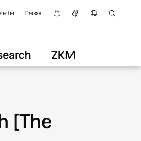
letter
Presse
search
ZKM
h [The