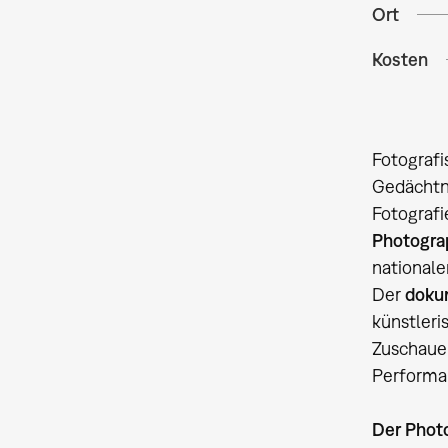
Ort
Kosten
Fotografi
Gedächtni
Fotografi
Photogra
nationale
Der
doku
künstler
Zuschauer
Performan
Der Phot