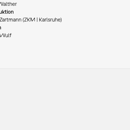
Walther
uktion
 Zartmann (ZKM | Karlsruhe)
n
 Wulf