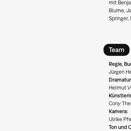
mit Benja
Blume, Ja
Springer,
Team
Regie, Bu
Jürgen He
Dramatur
Helmut W
Künstleri
Cony The
Kamera:
Ulrike Pfe
Ton und O