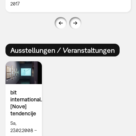
2017
Ausstellungen / Veranstaltungen
bit
international.
[Nove]
tendencije
Sa,
23.02.2008 –