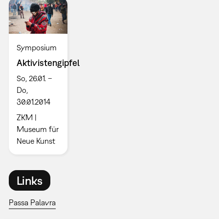
Symposium
Aktivistengipfel
So, 26.01. –
Do,
30.01.2014
ZKM |
Museum für
Neue Kunst
Links
Passa Palavra