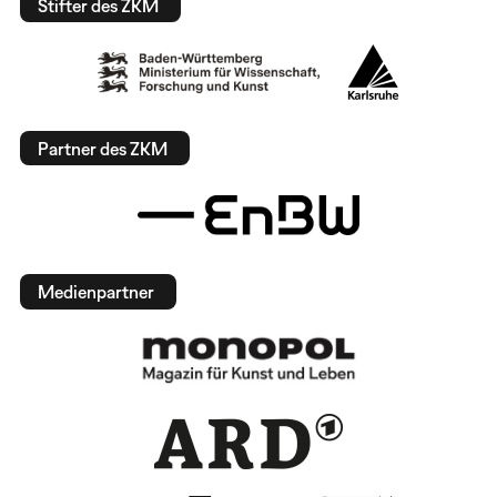
Stifter des ZKM
Partner des ZKM
Medienpartner