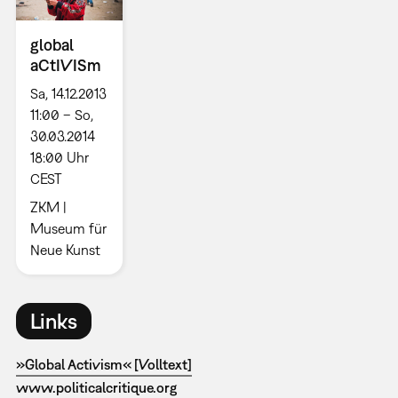
global
aCtIVISm
Sa, 14.12.2013
11:00 – So,
30.03.2014
18:00 Uhr
CEST
ZKM |
Museum für
Neue Kunst
Links
»Global Activism« [Volltext]
www.politicalcritique.org