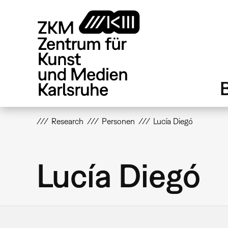
Direkt
zum
Inhalt
Research
Personen
Lucía Diegó
Lucía Diegó