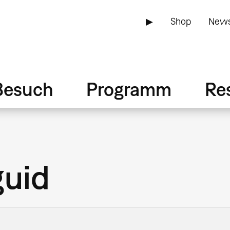
▶
Shop
News
Besuch
Programm
Re
guid