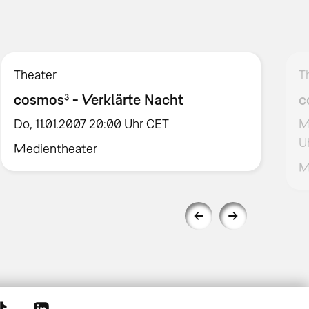
Theater
T
cosmos³ - Verklärte Nacht
c
Do, 11.01.2007 20:00 Uhr CET
M
U
Medientheater
M