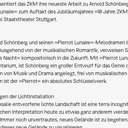
entiert das ZKM ihre neueste Arbeit zu Arnold Schönbe
Lunaire« zum Auftakt des Jubiläumsjahres »10 Jahre ZKM
l Staatstheater Stuttgart.
d Schönberg und seinen »Pierrot Lunaire«-Melodramen b
 Ausgehend von der musikalischen Romantik, verweisen S
e Nacht« kompositorisch in die Zukunft. Mit »Pierrot Lun
tarium, ist Schönberg ein großer Entwurf für das Genre
en von Musik und Drama angelegt, frei von musikalischen
 ist der »Pierrot« ein absolutes Schlüsselwerk.
en der Lichtinstallation
osalie entworfene lichte Landschaft ist eine terra incogn
chen Interpretation heute zu etwas ganz anderem werde
 Immer noch unvertrautes, neues Gelände ist zu begehen.
 dieses neue Gelände zu visualisieren.