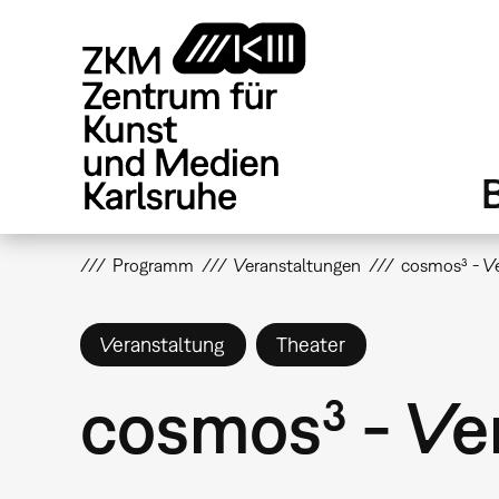
Direkt
zum
Inhalt
Programm
Veranstaltungen
cosmos³ - Ve
Veranstaltung
Theater
cosmos³ - Ve