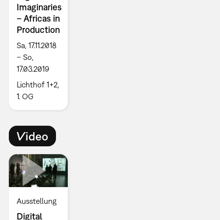
Imaginaries
– Africas in
Production
Sa, 17.11.2018
– So,
17.03.2019
Lichthof 1+2,
1. OG
Video
Ausstellung
Digital