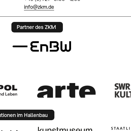
info@zkm.de
Partner des ZKM
utionen im Hallenbau