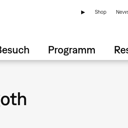
▶
Shop
News
Besuch
Programm
Re
goth