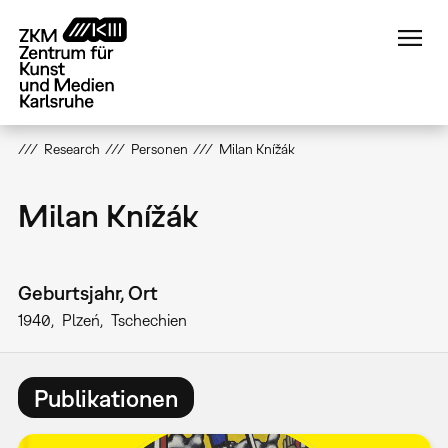
Direkt
zum
Inhalt
Research
Personen
Milan Knížák
Milan Knížák
Geburtsjahr, Ort
1940
Plzeń
Tschechien
Publikationen