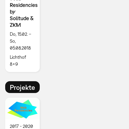
Residencies
by
Solitude &
ZKM
Do, 15.02. –
So,
05.08.2018
Lichthof
8+9
Projekte
2017
2020