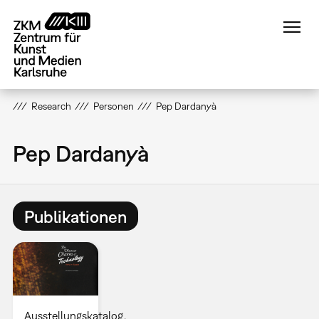
Direkt
zum
Inhalt
Research
Personen
Pep Dardanyà
Pep Dardanyà
Publikationen
Ausstellungskatalog