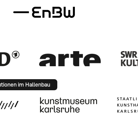
utionen im Hallenbau