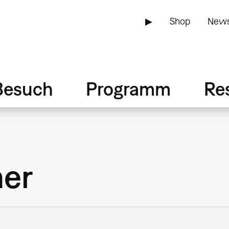
▶
Shop
News
Besuch
Programm
Re
her